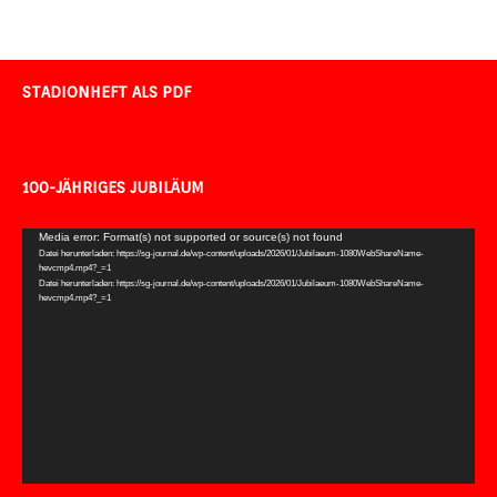
STADIONHEFT ALS PDF
100-JÄHRIGES JUBILÄUM
Video-
Media error: Format(s) not supported or source(s) not found
Datei herunterladen: https://sg-journal.de/wp-content/uploads/2026/01/Jubilaeum-1080WebShareName-
Player
hevcmp4.mp4?_=1
Datei herunterladen: https://sg-journal.de/wp-content/uploads/2026/01/Jubilaeum-1080WebShareName-
hevcmp4.mp4?_=1