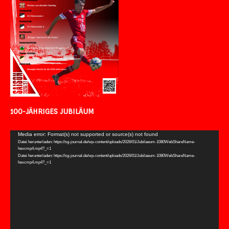
100-JÄHRIGES JUBILÄUM
Video-
Media error: Format(s) not supported or source(s) not found
Datei herunterladen: https://sg-journal.de/wp-content/uploads/2026/01/Jubilaeum-1080WebShareName-
Player
hevcmp4.mp4?_=1
Datei herunterladen: https://sg-journal.de/wp-content/uploads/2026/01/Jubilaeum-1080WebShareName-
hevcmp4.mp4?_=1