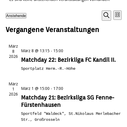
V
V
Anstehende
L
e
D
S
i
e
u
s
a
r
Vergangene Veranstaltungen
c
t
r
t
h
e
a
e
a
u
n
m
März
n
s
März 8 @ 13:15
-
15:00
8
w
2026
s
t
ä
Matchday 22: Bezirkliga FC Kandil II.
h
a
t
Sportplatz Herm.-R.-Höhe
l
l
a
e
t
n
l
März
u
März 1 @ 15:00
-
17:00
1
.
t
2026
n
Matchday 21: Bezirksliga SG Fenne-
u
g
Fürstenhausen
A
n
Sportfeld "Waldeck", St.Nikolaus
Merlebacher
n
g
Str., Großrosseln
s