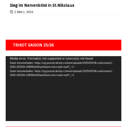
Sieg im Nervenkrimi in St.Nikolaus
2 März, 2026
TRIKOT SAISON 25/26
Video-
Media error: Format(s) not supported or source(s) not found
Datei herunterladen: https://sg-journal.de/wp-content/uploads/2025/05/Olk-unterstuetzt-
Player
SGN-202526-1080WebShareName-hevcmp4.mp4?_=1
Datei herunterladen: https://sg-journal.de/wp-content/uploads/2025/05/Olk-unterstuetzt-
SGN-202526-1080WebShareName-hevcmp4.mp4?_=1