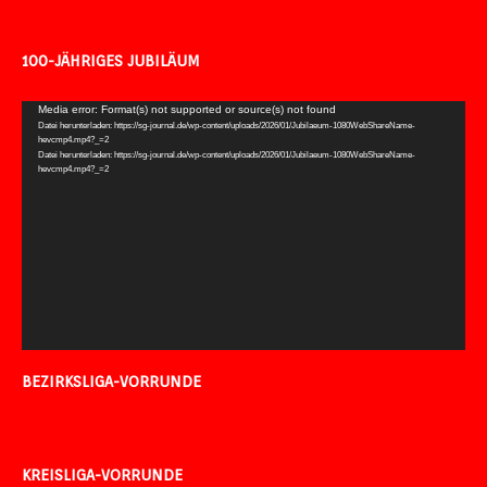
100-JÄHRIGES JUBILÄUM
Video-
Media error: Format(s) not supported or source(s) not found
Datei herunterladen: https://sg-journal.de/wp-content/uploads/2026/01/Jubilaeum-1080WebShareName-
Player
hevcmp4.mp4?_=2
Datei herunterladen: https://sg-journal.de/wp-content/uploads/2026/01/Jubilaeum-1080WebShareName-
hevcmp4.mp4?_=2
BEZIRKSLIGA-VORRUNDE
KREISLIGA-VORRUNDE