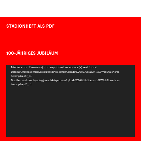
STADIONHEFT ALS PDF
100-JÄHRIGES JUBILÄUM
Video-
Media error: Format(s) not supported or source(s) not found
Datei herunterladen: https://sg-journal.de/wp-content/uploads/2026/01/Jubilaeum-1080WebShareName-
Player
hevcmp4.mp4?_=1
Datei herunterladen: https://sg-journal.de/wp-content/uploads/2026/01/Jubilaeum-1080WebShareName-
hevcmp4.mp4?_=1