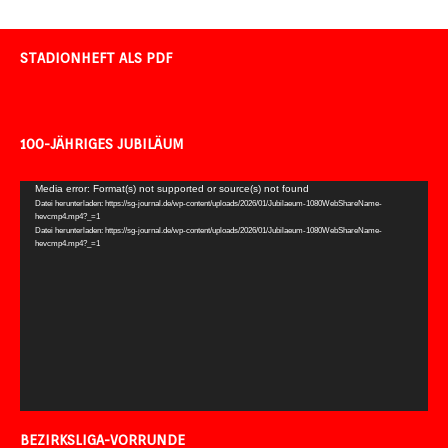
STADIONHEFT ALS PDF
100-JÄHRIGES JUBILÄUM
Video-
Media error: Format(s) not supported or source(s) not found
Datei herunterladen: https://sg-journal.de/wp-content/uploads/2026/01/Jubilaeum-1080WebShareName-
Player
hevcmp4.mp4?_=1
Datei herunterladen: https://sg-journal.de/wp-content/uploads/2026/01/Jubilaeum-1080WebShareName-
hevcmp4.mp4?_=1
BEZIRKSLIGA-VORRUNDE