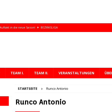
Auftakt in die neue Saison!
BEZIRKSLIGA
kolaus
ALLGEMEIN 26/27
liga-Duell gegen St. Arnual
ALLGEMEIN 26/27
rliegt dem SV Felsberg mit 2:3 im Testspiel
ALLGEMEIN 26/27
rs Meisterteam!
KREISLIGA
TEAM I.
TEAM II.
VERANSTALTUNGEN
ÜBE
STARTSEITE
Runco Antonio
Runco Antonio