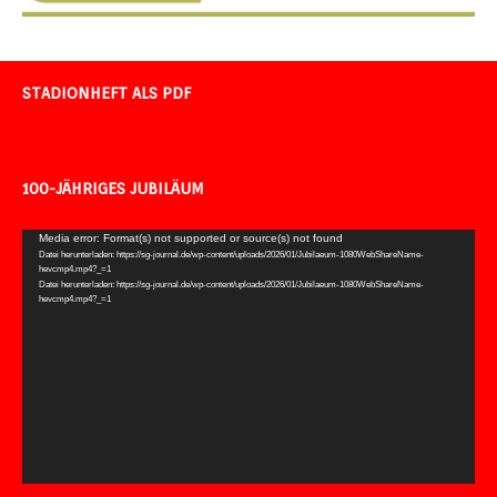
STADIONHEFT ALS PDF
100-JÄHRIGES JUBILÄUM
Video-
Media error: Format(s) not supported or source(s) not found
Datei herunterladen: https://sg-journal.de/wp-content/uploads/2026/01/Jubilaeum-1080WebShareName-
Player
hevcmp4.mp4?_=1
Datei herunterladen: https://sg-journal.de/wp-content/uploads/2026/01/Jubilaeum-1080WebShareName-
hevcmp4.mp4?_=1