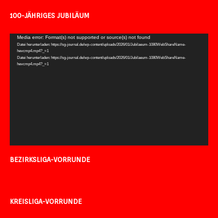
100-JÄHRIGES JUBILÄUM
Video-
Media error: Format(s) not supported or source(s) not found
Datei herunterladen: https://sg-journal.de/wp-content/uploads/2026/01/Jubilaeum-1080WebShareName-
Player
hevcmp4.mp4?_=1
Datei herunterladen: https://sg-journal.de/wp-content/uploads/2026/01/Jubilaeum-1080WebShareName-
hevcmp4.mp4?_=1
BEZIRKSLIGA-VORRUNDE
KREISLIGA-VORRUNDE