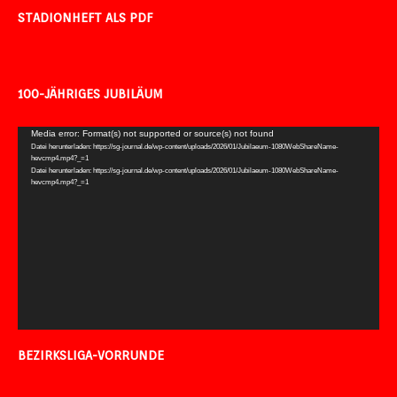
STADIONHEFT ALS PDF
100-JÄHRIGES JUBILÄUM
Video-
Media error: Format(s) not supported or source(s) not found
Datei herunterladen: https://sg-journal.de/wp-content/uploads/2026/01/Jubilaeum-1080WebShareName-
Player
hevcmp4.mp4?_=1
Datei herunterladen: https://sg-journal.de/wp-content/uploads/2026/01/Jubilaeum-1080WebShareName-
hevcmp4.mp4?_=1
BEZIRKSLIGA-VORRUNDE