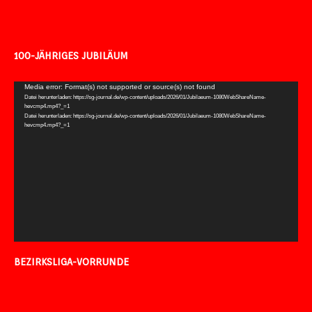
100-JÄHRIGES JUBILÄUM
Video-
Media error: Format(s) not supported or source(s) not found
Datei herunterladen: https://sg-journal.de/wp-content/uploads/2026/01/Jubilaeum-1080WebShareName-
Player
hevcmp4.mp4?_=1
Datei herunterladen: https://sg-journal.de/wp-content/uploads/2026/01/Jubilaeum-1080WebShareName-
hevcmp4.mp4?_=1
BEZIRKSLIGA-VORRUNDE