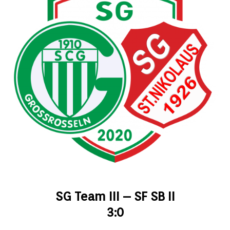
SG Team III – SF SB II
3:0