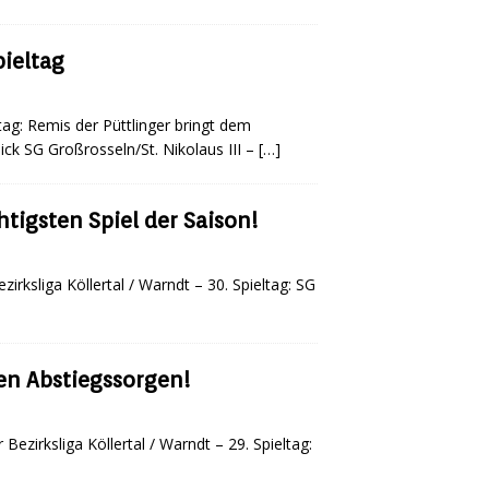
pieltag
ltag: Remis der Püttlinger bringt dem
lick SG Großrosseln/St. Nikolaus III –
[…]
igsten Spiel der Saison!
irksliga Köllertal / Warndt – 30. Spieltag: SG
den Abstiegssorgen!
Bezirksliga Köllertal / Warndt – 29. Spieltag: