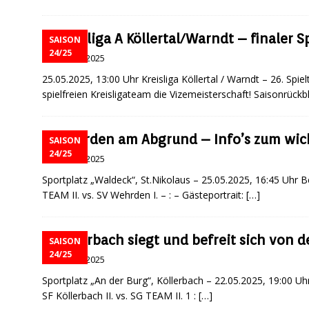
Kreisliga A Köllertal/Warndt – finaler S
SAISON
24/25
25 Mai, 2025
25.05.2025, 13:00 Uhr Kreisliga Köllertal / Warndt – 26. Spie
spielfreien Kreisligateam die Vizemeisterschaft! Saisonrückb
Wehrden am Abgrund – Info’s zum wicht
SAISON
24/25
25 Mai, 2025
Sportplatz „Waldeck“, St.Nikolaus – 25.05.2025, 16:45 Uhr Bez
TEAM II. vs. SV Wehrden I. – : – Gästeportrait:
[…]
Köllerbach siegt und befreit sich von 
SAISON
24/25
23 Mai, 2025
Sportplatz „An der Burg“, Köllerbach – 22.05.2025, 19:00 Uhr 
SF Köllerbach II. vs. SG TEAM II. 1 :
[…]