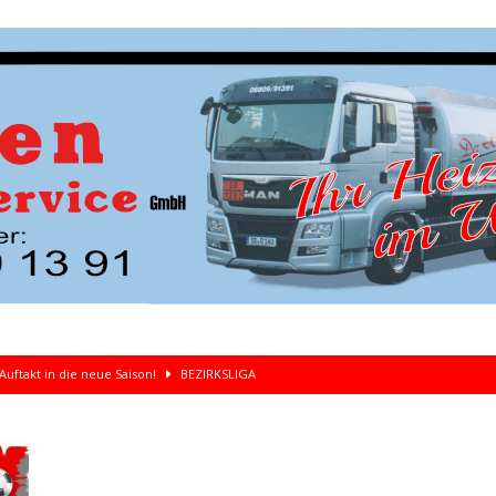
Auftakt in die neue Saison!
BEZIRKSLIGA
kolaus
ALLGEMEIN 26/27
liga-Duell gegen St. Arnual
ALLGEMEIN 26/27
rliegt dem SV Felsberg mit 2:3 im Testspiel
ALLGEMEIN 26/27