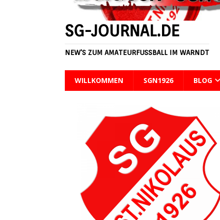
[ 6 August, 2026 ]
3:0 – Fehlstart fü
SG-JOURNAL.DE
NEW'S ZUM AMATEURFUSSBALL IM WARNDT
WILLKOMMEN
SGN1926
BLOG