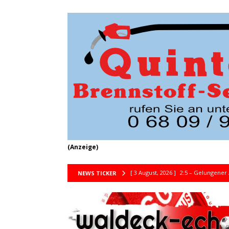
(Anzeige)
[ 3 August, 2026 ]
2:5 – Gelungener 
NEWS TICKER
[ 30 Juli, 2026 ]
Saisonstart SG St.Ni
[ 13 Juli, 2026 ]
SGN siegt im Bezirks
[ 12 Juli, 2026 ]
SG St. Nikolaus unte