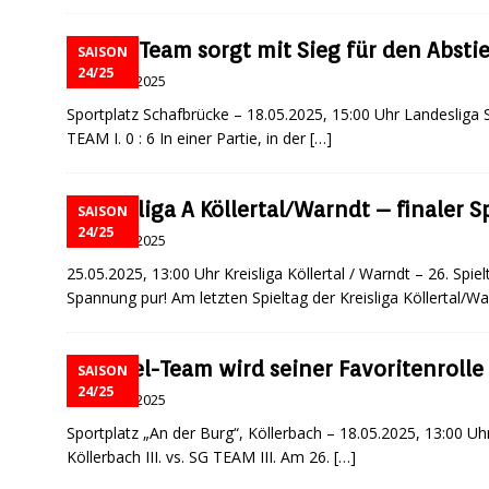
Latz-Team sorgt mit Sieg für den Absti
SAISON
24/25
19 Mai, 2025
Sportplatz Schafbrücke – 18.05.2025, 15:00 Uhr Landesliga S
TEAM I. 0 : 6 In einer Partie, in der
[…]
Kreisliga A Köllertal/Warndt – finaler S
SAISON
24/25
19 Mai, 2025
25.05.2025, 13:00 Uhr Kreisliga Köllertal / Warndt – 26. Spi
Spannung pur! Am letzten Spieltag der Kreisliga Köllertal/Wa
Schiel-Team wird seiner Favoritenrolle
SAISON
24/25
18 Mai, 2025
Sportplatz „An der Burg“, Köllerbach – 18.05.2025, 13:00 Uhr 
Köllerbach III. vs. SG TEAM III. Am 26.
[…]