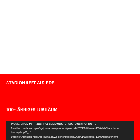
STADIONHEFT ALS PDF
100-JÄHRIGES JUBILÄUM
Video-
Media error: Format(s) not supported or source(s) not found
Datei herunterladen: https://sg-journal.de/wp-content/uploads/2026/01/Jubilaeum-1080WebShareName-
Player
hevcmp4.mp4?_=1
Datei herunterladen: https://sg-journal.de/wp-content/uploads/2026/01/Jubilaeum-1080WebShareName-