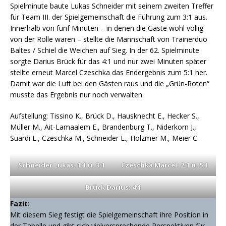
Spielminute baute Lukas Schneider mit seinem zweiten Treffer
für Team III. der Spielgemeinschaft die Führung zum 3:1 aus.
Innerhalb von fünf Minuten – in denen die Gäste wohl völlig
von der Rolle waren – stellte die Mannschaft von Trainerduo
Baltes / Schiel die Weichen auf Sieg. In der 62. Spielminute
sorgte Darius Brück für das 4:1 und nur zwei Minuten später
stellte erneut Marcel Czeschka das Endergebnis zum 5:1 her.
Damit war die Luft bei den Gästen raus und die „Grün-Roten“
musste das Ergebnis nur noch verwalten.
Aufstellung: Tissino K., Brück D., Hausknecht E., Hecker S.,
Müller M., Ait-Lamaalem E., Brandenburg T., Niderkorn J.,
Suardi L., Czeschka M., Schneider L., Holzmer M., Meier C.
Schneider Lukas: 1:1 u. 3:1
Czeschka Marcel: 2:1 u. 5:1
Brück Darius: 4:1
Fazit:
Mit diesem Sieg festigt die Spielgemeinschaft ihre Position in
der Tabelle und gibt sich vielversprechende Perspektiven für