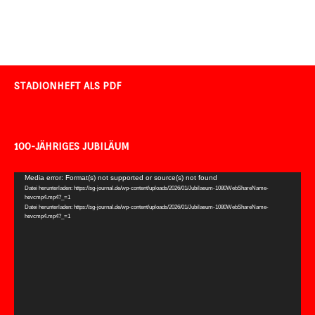
STADIONHEFT ALS PDF
100-JÄHRIGES JUBILÄUM
Video-
Media error: Format(s) not supported or source(s) not found
Datei herunterladen: https://sg-journal.de/wp-content/uploads/2026/01/Jubilaeum-1080WebShareName-
Player
hevcmp4.mp4?_=1
Datei herunterladen: https://sg-journal.de/wp-content/uploads/2026/01/Jubilaeum-1080WebShareName-
hevcmp4.mp4?_=1