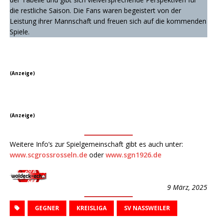
die restliche Saison. Die Fans waren begeistert von der
Leistung ihrer Mannschaft und freuen sich auf die kommenden
Spiele.
(Anzeige)
(Anzeige)
Weitere Info’s zur Spielgemeinschaft gibt es auch unter:
www.scgrossrosseln.de
oder
www.sgn1926.de
9 März, 2025
GEGNER
KREISLIGA
SV NASSWEILER