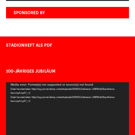
SPONSORED BY
STADIONHEFT ALS PDF
100-JÄHRIGES JUBILÄUM
Video-
Media error: Format(s) not supported or source(s) not found
Datei herunterladen: https://sg-journal.de/wp-content/uploads/2026/01/Jubilaeum-1080WebShareName-
Player
hevcmp4.mp4?_=2
Datei herunterladen: https://sg-journal.de/wp-content/uploads/2026/01/Jubilaeum-1080WebShareName-
hevcmp4.mp4?_=2