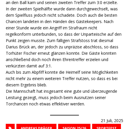
an den Ball kam und seinen zweiten Treffer zum 3:0 erzielte.
In der zweiten Spielhälfte wurde dann durchgewechselt, was
dem Spielfluss jedoch nicht schadete. Doch auch die besten
Chancen landeten in den Händen des Gästekeepers. Nach
einer Stunde wurde ein Angriff im Strafraum nicht
regelkonform unterbunden, so dass der Unparteiische auf den
Punkt zeigen musste. Zum fälligen Strafstoss trat diesmal
Darius Brück an, der jedoch zu unpräzise abschloss, so dass
Torhüter Fischer erneut glänzen konnte. Die Gäste konnten
anschließend doch noch ihren Ehrentreffer erzielen und
verkürzten damit auf 3:1.
Auch bis zum Abpfiff konnte die Heimelf seine Möglichkeiten
nicht mehr zu einem weiteren Treffer nutzen, so dass es bei
diesem Ergebnis blieb.
Die Mannschaft hat insgesamt eine gute und überzeugende
Leistung gezeigt, muss jedoch beim Ausnutzen seiner
Torchancen noch etwas effektiver werden.
21 Juli, 2025
ANDREAS DRÄGER
SAISON 25/26
SPORTFEST