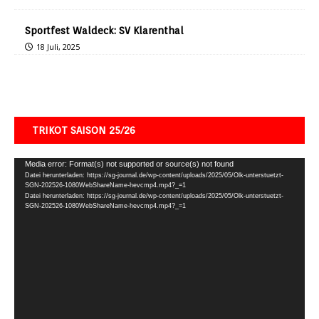
Sportfest Waldeck: SV Klarenthal
18 Juli, 2025
TRIKOT SAISON 25/26
Video-
Media error: Format(s) not supported or source(s) not found
Datei herunterladen: https://sg-journal.de/wp-content/uploads/2025/05/Olk-unterstuetzt-
Player
SGN-202526-1080WebShareName-hevcmp4.mp4?_=1
Datei herunterladen: https://sg-journal.de/wp-content/uploads/2025/05/Olk-unterstuetzt-
SGN-202526-1080WebShareName-hevcmp4.mp4?_=1