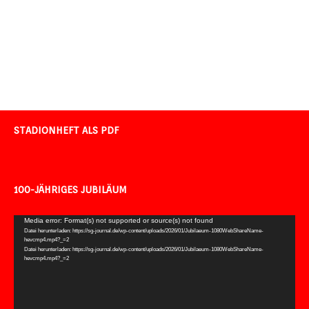
STADIONHEFT ALS PDF
100-JÄHRIGES JUBILÄUM
Video-
Media error: Format(s) not supported or source(s) not found
Datei herunterladen: https://sg-journal.de/wp-content/uploads/2026/01/Jubilaeum-1080WebShareName-
Player
hevcmp4.mp4?_=2
Datei herunterladen: https://sg-journal.de/wp-content/uploads/2026/01/Jubilaeum-1080WebShareName-
hevcmp4.mp4?_=2