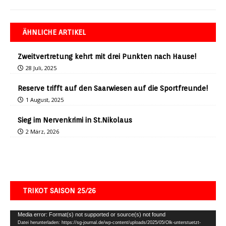
ÄHNLICHE ARTIKEL
Zweitvertretung kehrt mit drei Punkten nach Hause!
28 Juli, 2025
Reserve trifft auf den Saarwiesen auf die Sportfreunde!
1 August, 2025
Sieg im Nervenkrimi in St.Nikolaus
2 März, 2026
TRIKOT SAISON 25/26
Video-
Media error: Format(s) not supported or source(s) not found
Datei herunterladen: https://sg-journal.de/wp-content/uploads/2025/05/Olk-unterstuetzt-