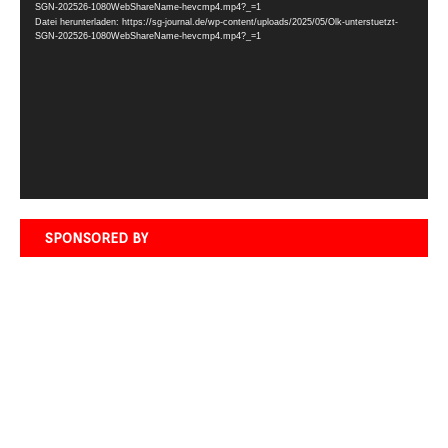
Player
SGN-202526-1080WebShareName-hevcmp4.mp4?_=1
Datei herunterladen: https://sg-journal.de/wp-content/uploads/2025/05/Olk-unterstuetzt-
SGN-202526-1080WebShareName-hevcmp4.mp4?_=1
SPONSORED BY