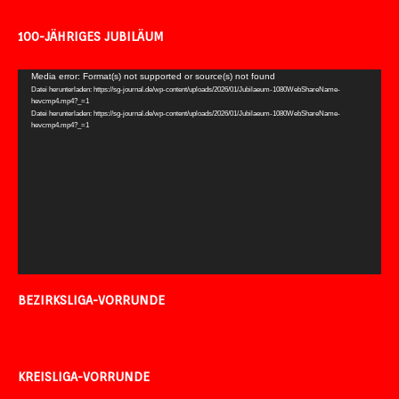
100-JÄHRIGES JUBILÄUM
Video-
Media error: Format(s) not supported or source(s) not found
Datei herunterladen: https://sg-journal.de/wp-content/uploads/2026/01/Jubilaeum-1080WebShareName-
Player
hevcmp4.mp4?_=1
Datei herunterladen: https://sg-journal.de/wp-content/uploads/2026/01/Jubilaeum-1080WebShareName-
hevcmp4.mp4?_=1
BEZIRKSLIGA-VORRUNDE
KREISLIGA-VORRUNDE