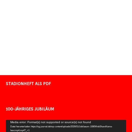
STADIONHEFT ALS PDF
100-JÄHRIGES JUBILÄUM
Video-
Media error: Format(s) not supported or source(s) not found
Datei herunterladen: https://sg-journal.de/wp-content/uploads/2026/01/Jubilaeum-1080WebShareName-
Player
hevcmp4.mp4?_=1