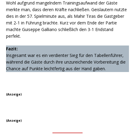
Wohl aufgrund mangelndem Trainingsaufwand der Gäste
merkte man, dass deren Kräfte nachließen. Geislautern nutzte
dies in der 57. Spielminute aus, als Mahir Tiras die Gastgeber
mit 2-1 in Führung brachte. Kurz vor dem Ende der Partie
machte Guiseppe Galliano schließlich den 3-1 Endstand
perfekt.
Fazit:
Insgesamt war es ein verdienter Sieg für den Tabellenführer,
während die Gäste durch ihre unzureichende Vorbereitung die
Chance auf Punkte leichtfertig aus der Hand gaben.
(Anzeige)
(Anzeige)