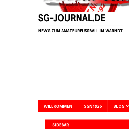
[ 6 August, 2026 ]
3:0 – Fehlstart fü
SG-JOURNAL.DE
NEW'S ZUM AMATEURFUSSBALL IM WARNDT
WILLKOMMEN
SGN1926
BLOG
SIDEBAR