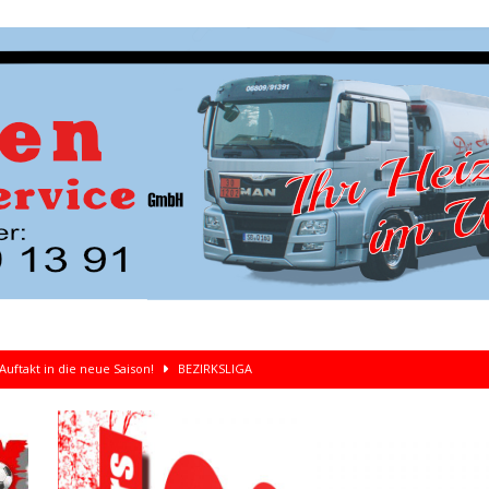
Auftakt in die neue Saison!
BEZIRKSLIGA
kolaus
ALLGEMEIN 26/27
liga-Duell gegen St. Arnual
ALLGEMEIN 26/27
rliegt dem SV Felsberg mit 2:3 im Testspiel
ALLGEMEIN 26/27