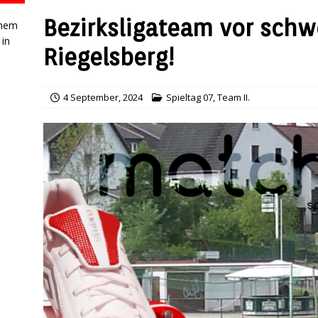
Bezirksligateam vor schw
inem
 in
Riegelsberg!
4 September, 2024
Spieltag 07
,
Team II.