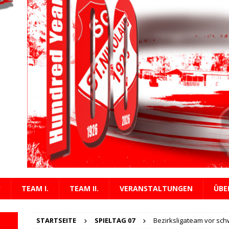
rs Meisterteam!
KREISLIGA
TEAM I.
TEAM II.
VERANSTALTUNGEN
ÜBE
STARTSEITE
SPIELTAG 07
Bezirksligateam vor sch