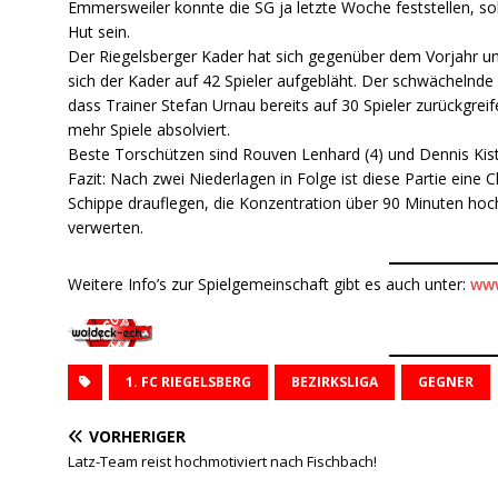
Emmersweiler konnte die SG ja letzte Woche feststellen, so
Hut sein.
Der Riegelsberger Kader hat sich gegenüber dem Vorjahr um
sich der Kader auf 42 Spieler aufgebläht. Der schwächelnde 
dass Trainer Stefan Urnau bereits auf 30 Spieler zurückgre
mehr Spiele absolviert.
Beste Torschützen sind Rouven Lenhard (4) und Dennis Kist
Fazit: Nach zwei Niederlagen in Folge ist diese Partie eine
Schippe drauflegen, die Konzentration über 90 Minuten ho
verwerten.
Weitere Info’s zur Spielgemeinschaft gibt es auch unter:
www
1. FC RIEGELSBERG
BEZIRKSLIGA
GEGNER
VORHERIGER
Latz-Team reist hochmotiviert nach Fischbach!