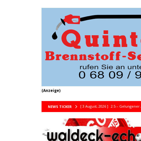
(Anzeige)
[ 3 August, 2026 ]
2:5 – Gelungener 
NEWS TICKER
[ 30 Juli, 2026 ]
Saisonstart SG St.Ni
[ 13 Juli, 2026 ]
SGN siegt im Bezirks
[ 12 Juli, 2026 ]
SG St. Nikolaus unte