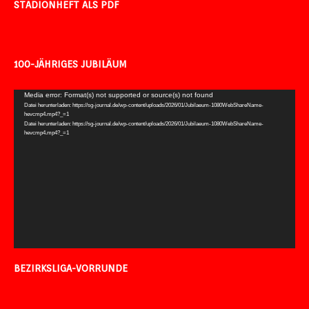
STADIONHEFT ALS PDF
100-JÄHRIGES JUBILÄUM
Video-
Media error: Format(s) not supported or source(s) not found
Datei herunterladen: https://sg-journal.de/wp-content/uploads/2026/01/Jubilaeum-1080WebShareName-
Player
hevcmp4.mp4?_=1
Datei herunterladen: https://sg-journal.de/wp-content/uploads/2026/01/Jubilaeum-1080WebShareName-
hevcmp4.mp4?_=1
BEZIRKSLIGA-VORRUNDE