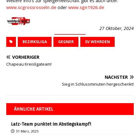
Weitere Info’s zur Spielgemeinschaft gibt es auch unter:
www.scgrossrosseln.de
oder
www.sgn1926.de
27 Oktober, 2024
BEZIRKSLIGA
GEGNER
SV WEHRDEN
VORHERIGER
Chapeau Kreisligateam!
NÄCHSTER
Sieg in Schlussminuten hergeschenkt!
ÄHNLICHE ARTIKEL
Latz-Team punktet im Abstiegskampf!
31 März, 2025