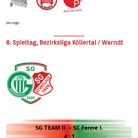
(Anzeige)
8. Spieltag, Bezirksliga Köllertal / Warndt
SG TEAM II. – SC Fenne I.
4 : 1