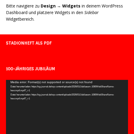
Bitte navigiere zu
Design → Widgets
in deinem WordPress
Dashboard und platziere Widgets in den
Sidebar
Widgetbereich.
STADIONHEFT ALS PDF
100-JÄHRIGES JUBILÄUM
Video-
Media error: Format(s) not supported or source(s) not found
Datei herunterladen: https://sg-journal.de/wp-content/uploads/2026/01/Jubilaeum-1080WebShareName-
Player
hevcmp4.mp4?_=1
Datei herunterladen: https://sg-journal.de/wp-content/uploads/2026/01/Jubilaeum-1080WebShareName-
hevcmp4.mp4?_=1