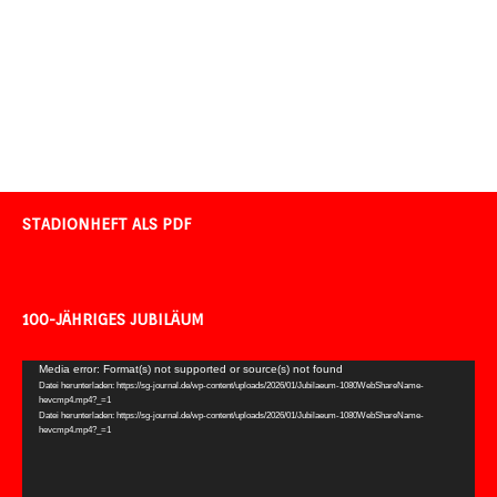
STADIONHEFT ALS PDF
100-JÄHRIGES JUBILÄUM
Video-
Media error: Format(s) not supported or source(s) not found
Datei herunterladen: https://sg-journal.de/wp-content/uploads/2026/01/Jubilaeum-1080WebShareName-
Player
hevcmp4.mp4?_=1
Datei herunterladen: https://sg-journal.de/wp-content/uploads/2026/01/Jubilaeum-1080WebShareName-
hevcmp4.mp4?_=1