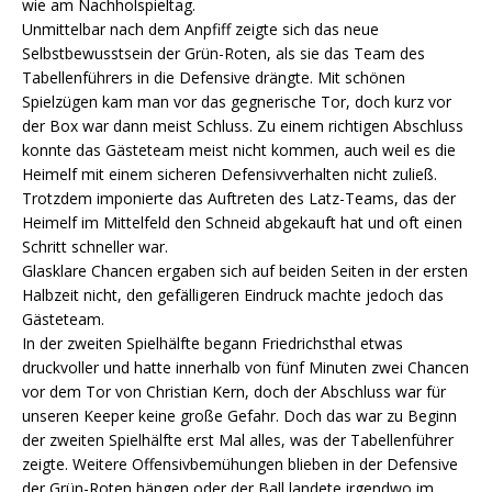
wie am Nachholspieltag.
Unmittelbar nach dem Anpfiff zeigte sich das neue
Selbstbewusstsein der Grün-Roten, als sie das Team des
Tabellenführers in die Defensive drängte. Mit schönen
Spielzügen kam man vor das gegnerische Tor, doch kurz vor
der Box war dann meist Schluss. Zu einem richtigen Abschluss
konnte das Gästeteam meist nicht kommen, auch weil es die
Heimelf mit einem sicheren Defensivverhalten nicht zuließ.
Trotzdem imponierte das Auftreten des Latz-Teams, das der
Heimelf im Mittelfeld den Schneid abgekauft hat und oft einen
Schritt schneller war.
Glasklare Chancen ergaben sich auf beiden Seiten in der ersten
Halbzeit nicht, den gefälligeren Eindruck machte jedoch das
Gästeteam.
In der zweiten Spielhälfte begann Friedrichsthal etwas
druckvoller und hatte innerhalb von fünf Minuten zwei Chancen
vor dem Tor von Christian Kern, doch der Abschluss war für
unseren Keeper keine große Gefahr. Doch das war zu Beginn
der zweiten Spielhälfte erst Mal alles, was der Tabellenführer
zeigte. Weitere Offensivbemühungen blieben in der Defensive
der Grün-Roten hängen oder der Ball landete irgendwo im